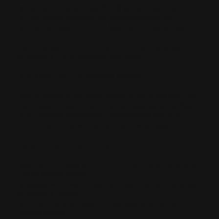
Verres : Économies allant jusqu'à 40 % sur les verres, notamment
pour les verres complexes et les traitements spécifiques
Lentilles : Remises d'au moins 10 % sur les lentilles de contact
Ces formules permettent une flexibilité dans le choix de vos
équipements, tout en maîtrisant votre budget.
Le tiers payant pour une expérience simplifiée
Grâce au partenariat entre Aria Optic et Kalixia, le tiers payant est
mis en place. Cela signifie que vous n'avez pas à avancer les frais :
nous nous occupons directement des démarches avec votre
mutuelle, pour une prise en charge fluide et sans tracas.
Pourquoi choisir Aria Optic à Arras ?
Large choix : Une vaste gamme de montures et de verres adaptés à
tous les styles et budgets.
Services personnalisés : Conseils sur mesure pour le choix de vos
équipements optiques.
Facilité administrative : Gestion directe avec Kalixia pour un
parcours simplifié.