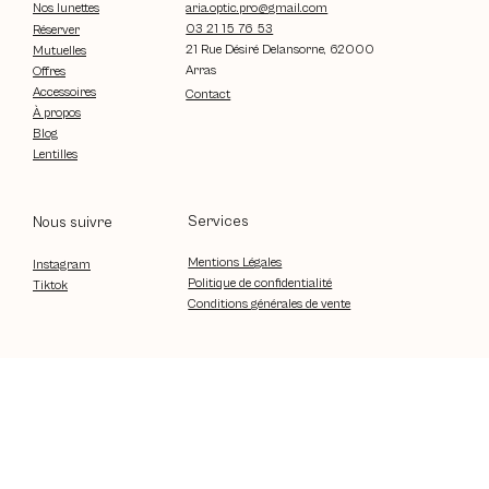
aria.optic.pro@gmail.com
Nos lunettes
03 21 15 76 53
Réserver
21 Rue Désiré Delansorne, 62000
Mutuelles
Arras
Offres
Accessoires
Contact
À propos
Blog
Lentilles
Services
Nous suivre
Mentions Légales
Instagram
Politique de confidentialité
Tiktok
Conditions générales de vente