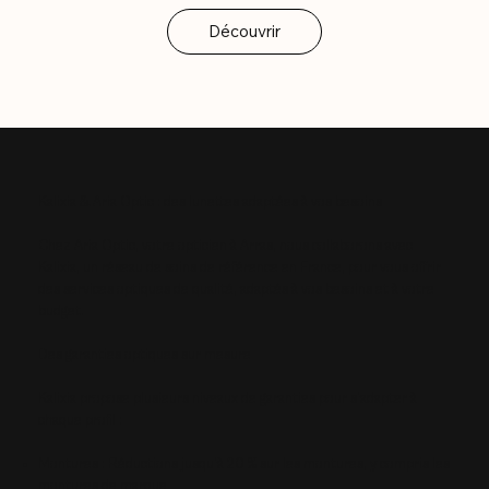
Kalixia & Aria Optic : des lunettes adaptées à vos besoins
Chez Aria Optic, votre opticien à Arras, nous collaborons avec
Kalixia, un réseau de soins de référence en France, pour vous offrir
des services optiques de qualité, adaptés à vos besoins et à votre
budget.
Des garanties optiques sur mesure
Kalixia propose plusieurs niveaux de garanties pour s'adapter à
chaque profil :
Montures : Réductions jusqu'à 20 % sur les montures, y compris les
montures de marque