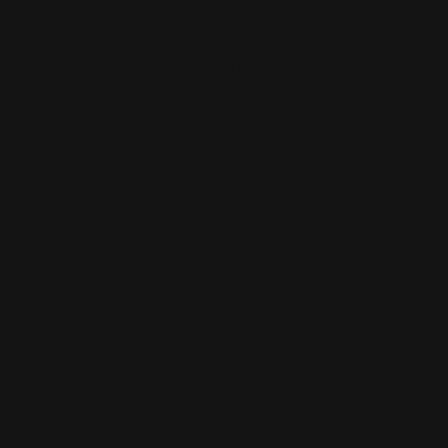
Si vous êtes à la recherche d’un opticien à Arras partenaire Kalixia,
Aria Optic est à votre service pour vous accompagner dans le choix
de vos lunettes avec ou sans reste à charge. N'hésitez pas à nous
contacter ou à venir nous rencontrer en boutique. Chez Aria Optic,
votre satisfaction visuelle est notre priorité.