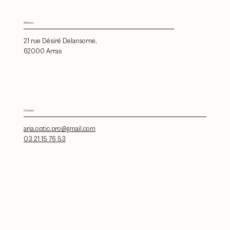
Adresse
21 rue Désiré Delansorne,
62000 Arras
Contact
aria.optic.pro@gmail.com
03 21 15 76 53