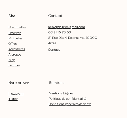
Contact
Site
aria.optic.pro@gmail.com
Nos lunettes
03 21 15 76 53
Réserver
21 Rue Désiré Delansorne, 62000
Mutuelles
Arras
Offres
Accessoires
Contact
À propos
Blog
Lentilles
Services
Nous suivre
Mentions Légales
Instagram
Politique de confidentialité
Tiktok
Conditions générales de vente