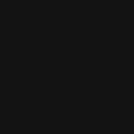
verres complexes ou hypercomplexes.
Formule 5 : Remboursement de 100 % de la BR pour les lunettes,
avec un plafond de 250 € pour les verres simples et la monture, et
jusqu'à 350 € pour les verres complexes ou hypercomplexes.
Lentilles : Remboursement jusqu'à 50 € par an pour les lentilles,
avec un plafond de 250 € par an pour les lentilles remboursées ou
refusées par l'Assurance Maladie.
Ces formules permettent une flexibilité dans le choix de vos
équipements, tout en maîtrisant votre budget.
Le tiers payant pour une expérience simplifiée
Grâce au partenariat entre Aria Optic et CGRM, le tiers payant est
mis en place. Cela signifie que vous n'avez pas à avancer les frais :
nous nous occupons directement des démarches avec votre
mutuelle, pour une prise en charge fluide et sans tracas.
Pourquoi choisir Aria Optic à Arras ?
Large choix : Une vaste gamme de montures et de verres adaptés à
tous les styles et budgets.