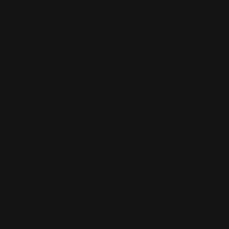
Services personnalisés : Conseils sur mesure pour le choix de vos
équipements optiques.
Facilité administrative : Gestion directe avec CGRM pour un
parcours simplifié.
Si vous êtes à la recherche d’un opticien à Arras partenaire CGRM,
Aria Optic est à votre service pour vous accompagner dans le choix
de vos lunettes avec ou sans reste à charge. N'hésitez pas à nous
contacter ou à venir nous rencontrer en boutique. Chez Aria Optic,
votre satisfaction visuelle est notre priorité.