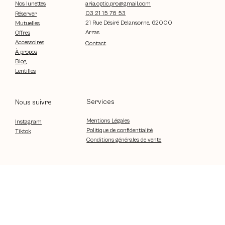
aria.optic.pro@gmail.com
Nos lunettes
03 21 15 76 53
Réserver
21 Rue Désiré Delansorne, 62000
Mutuelles
Arras
Offres
Accessoires
Contact
À propos
Blog
Lentilles
Services
Nous suivre
Mentions Légales
Instagram
Politique de confidentialité
Tiktok
Conditions générales de vente