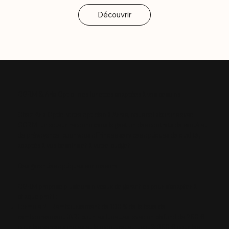
CGRM & Aria Optic : des lunettes adaptées à vos besoins
Chez Aria Optic, votre opticien à Arras, nous collaborons avec
CGRM, un acteur reconnu dans la gestion des contrats de santé et
de prévoyance, pour vous offrir des services optiques de qualité,
adaptés à vos besoins et à votre budget.
Des garanties optiques sur mesure
CGRM propose plusieurs niveaux de garanties pour s'adapter à
chaque profil :
Formule 2 : Remboursement de 100 % de la base de
remboursement (BR) pour les lunettes, avec un plafond de 250 €
pour les verres simples et la monture, et jusqu'à 350 € pour les