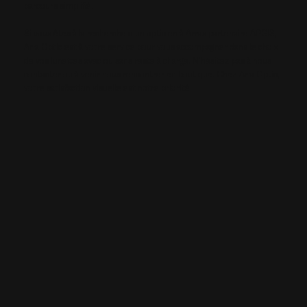
parcours simplifié.
Si vous êtes à la recherche d’un opticien à Arras partenaire APGIS,
Aria Optic est à votre service pour vous accompagner dans le choix
de vos lunettes avec ou sans reste à charge. N'hésitez pas à nous
contacter ou à venir nous rencontrer en boutique. Chez Aria Optic,
votre satisfaction visuelle est notre priorité.