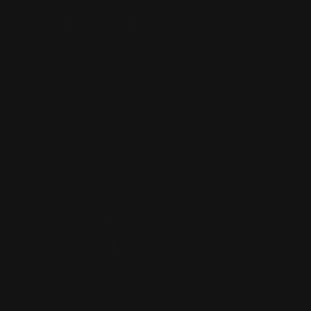
monture.
Formule 3 : Prise en charge jusqu'à 500 € pour les équipements
optiques, avec un remboursement maximum de 150 € pour la
monture.
Ces formules permettent une flexibilité dans le choix de vos
équipements, tout en maîtrisant votre budget.
Le tiers payant pour une expérience simplifiée
Grâce au partenariat entre Aria Optic et APGIS, le tiers payant est
mis en place. Cela signifie que vous n'avez pas à avancer les frais :
nous nous occupons directement des démarches avec votre
mutuelle, pour une prise en charge fluide et sans tracas.
Pourquoi choisir Aria Optic à Arras ?
Large choix : Une vaste gamme de montures et de verres adaptés à
tous les styles et budgets.
Services personnalisés : Conseils sur mesure pour le choix de vos
équipements optiques.
Facilité administrative : Gestion directe avec APGIS pour un