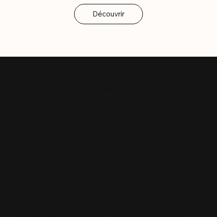
APGIS & Aria Optic : des lunettes adaptées à vos besoins
Chez Aria Optic, votre opticien à Arras, nous collaborons avec
APGIS, une institution de prévoyance reconnue, pour vous offrir
des services optiques de qualité, adaptés à vos besoins et à votre
budget.
Des garanties optiques sur mesure
APGIS propose plusieurs niveaux de garanties pour s'adapter à
chaque profil :
Formule 1 : Remboursement jusqu'à 280 € pour les équipements
optiques, avec un remboursement maximum de 150 € pour la