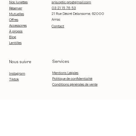
aria.optic.pro@gmail.com
Nos lunettes
03 21 15 76 53
Réserver
21 Rue Désiré Delansorne, 62000
Mutuelles
Arras
Offres
Accessoires
Contact
À propos
Blog
Lentilles
Services
Nous suivre
Mentions Légales
Instagram
Politique de confidentialité
Tiktok
Conditions générales de vente