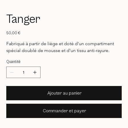
Tanger
Prix
50,00 €
Fabriqué à partir de liège et doté d'un compartiment 
spécial doublé de mousse et d'un tissu anti-rayure.
Quantité
Ajouter au panier
Commander et payer