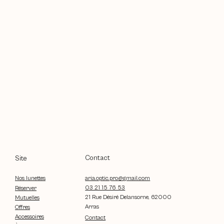
Contact
Site
aria.optic.pro@gmail.com
Nos lunettes
03 21 15 76 53
Réserver
21 Rue Désiré Delansorne, 62000
Mutuelles
Arras
Offres
Accessoires
Contact