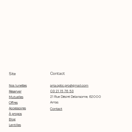
Contact
Site
aria.optic.pro@gmail.com
Nos lunettes
03 21 15 76 53
Réserver
21 Rue Désiré Delansorne, 62000
Mutuelles
Arras
Offres
Accessoires
Contact
À propos
Blog
Lentilles