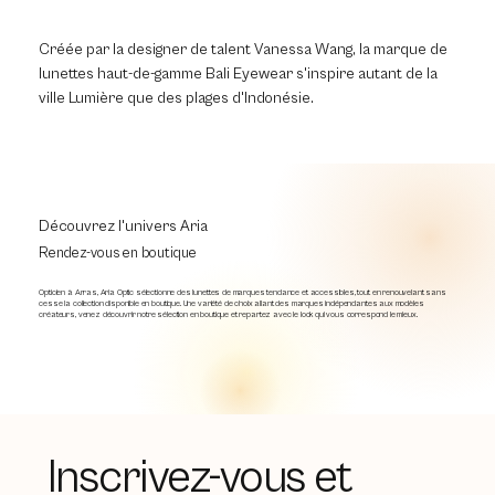
Créée par la designer de talent Vanessa Wang, la marque de
lunettes haut-de-gamme Bali Eyewear s'inspire autant de la
ville Lumière que des plages d'Indonésie.
Découvrez l'univers Aria
Rendez-vous en boutique
Opticien à Arras, Aria Optic sélectionne des lunettes de marques tendance et accessibles, tout en renouvelant sans
cesse la collection disponible en boutique. Une variété de choix allant des marques indépendantes aux modèles
créateurs, venez découvrir notre sélection en boutique et repartez avec le look qui vous correspond le mieux.
Inscrivez-vous et