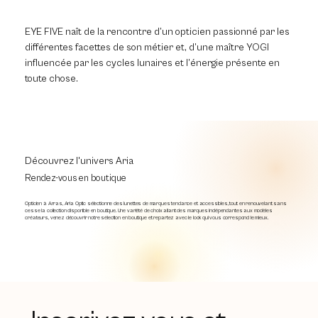
EYE FIVE naît de la rencontre d’un opticien passionné par les
différentes facettes de son métier et, d’une maître YOGI
influencée par les cycles lunaires et l’énergie présente en
toute chose.
Découvrez l'univers Aria
Rendez-vous en boutique
Opticien à Arras, Aria Optic sélectionne des lunettes de marques tendance et accessibles, tout en renouvelant sans
cesse la collection disponible en boutique. Une variété de choix allant des marques indépendantes aux modèles
créateurs, venez découvrir notre sélection en boutique et repartez avec le look qui vous correspond le mieux.