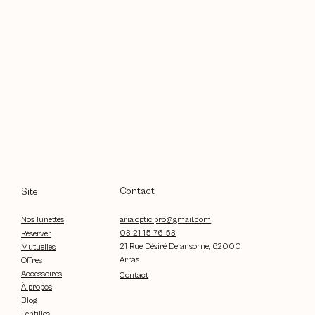
Contact
Site
aria.optic.pro@gmail.com
Nos lunettes
03 21 15 76 53
Réserver
21 Rue Désiré Delansorne, 62000
Mutuelles
Arras
Offres
Accessoires
Contact
À propos
Blog
Lentilles