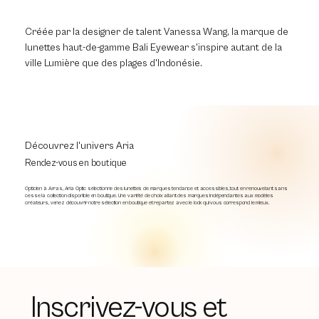
Créée par la designer de talent Vanessa Wang, la marque de
lunettes haut-de-gamme Bali Eyewear s'inspire autant de la
ville Lumière que des plages d'Indonésie.
Découvrez l'univers Aria
Rendez-vous en boutique
Opticien à Arras, Aria Optic sélectionne des lunettes de marques tendance et accessibles, tout en renouvelant sans
cesse la collection disponible en boutique. Une variété de choix allant des marques indépendantes aux modèles
créateurs, venez découvrir notre sélection en boutique et repartez avec le look qui vous correspond le mieux.
Inscrivez-vous et