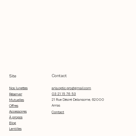
Contact
Site
aria.optic.pro@gmail.com
Nos lunettes
03 21 15 76 53
Réserver
21 Rue Désiré Delansorne, 62000
Mutuelles
Arras
Offres
Accessoires
Contact
À propos
Blog
Lentilles