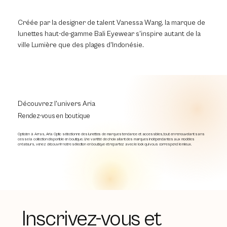
Créée par la designer de talent Vanessa Wang, la marque de
lunettes haut-de-gamme Bali Eyewear s'inspire autant de la
ville Lumière que des plages d'Indonésie.
Découvrez l'univers Aria
Rendez-vous en boutique
Opticien à Arras, Aria Optic sélectionne des lunettes de marques tendance et accessibles, tout en renouvelant sans
cesse la collection disponible en boutique. Une variété de choix allant des marques indépendantes aux modèles
créateurs, venez découvrir notre sélection en boutique et repartez avec le look qui vous correspond le mieux.
Inscrivez-vous et