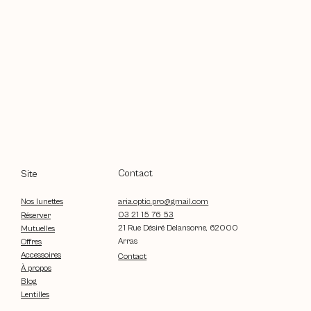
Contact
Site
aria.optic.pro@gmail.com
Nos lunettes
03 21 15 76 53
Réserver
21 Rue Désiré Delansorne, 62000
Mutuelles
Arras
Offres
Accessoires
Contact
À propos
Blog
Lentilles