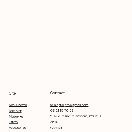
Contact
Site
aria.optic.pro@gmail.com
Nos lunettes
03 21 15 76 53
Réserver
21 Rue Désiré Delansorne, 62000
Mutuelles
Arras
Offres
Accessoires
Contact