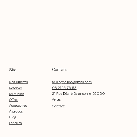
Contact
Site
aria.optic.pro@gmail.com
Nos lunettes
03 21 15 76 53
Réserver
21 Rue Désiré Delansorne, 62000
Mutuelles
Arras
Offres
Accessoires
Contact
À propos
Blog
Lentilles