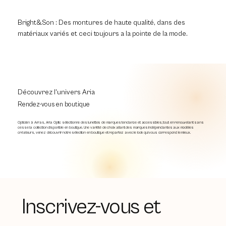
Bright&Son : Des montures de haute qualité, dans des
matériaux variés et ceci toujours a la pointe de la mode.
Découvrez l'univers Aria
Rendez-vous en boutique
Opticien à Arras, Aria Optic sélectionne des lunettes de marques tendance et accessibles, tout en renouvelant sans
cesse la collection disponible en boutique. Une variété de choix allant des marques indépendantes aux modèles
créateurs, venez découvrir notre sélection en boutique et repartez avec le look qui vous correspond le mieux.
Inscrivez-vous et