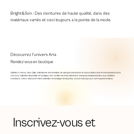
Bright&Son : Des montures de haute qualité, dans des
matériaux variés et ceci toujours a la pointe de la mode.
Découvrez l'univers Aria
Rendez-vous en boutique
Opticien à Arras, Aria Optic sélectionne des lunettes de marques tendance et accessibles, tout en renouvelant sans
cesse la collection disponible en boutique. Une variété de choix allant des marques indépendantes aux modèles
créateurs, venez découvrir notre sélection en boutique et repartez avec le look qui vous correspond le mieux.
Inscrivez-vous et