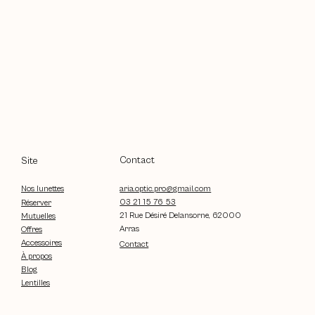
Contact
Site
aria.optic.pro@gmail.com
Nos lunettes
03 21 15 76 53
Réserver
21 Rue Désiré Delansorne, 62000
Mutuelles
Arras
Offres
Accessoires
Contact
À propos
Blog
Lentilles