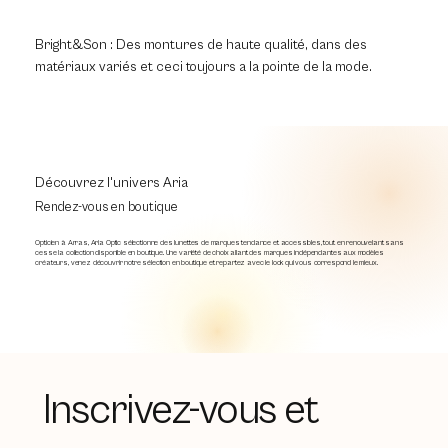
Bright&Son : Des montures de haute qualité, dans des
matériaux variés et ceci toujours a la pointe de la mode.
Découvrez l'univers Aria
Rendez-vous en boutique
Opticien à Arras, Aria Optic sélectionne des lunettes de marques tendance et accessibles, tout en renouvelant sans
cesse la collection disponible en boutique. Une variété de choix allant des marques indépendantes aux modèles
créateurs, venez découvrir notre sélection en boutique et repartez avec le look qui vous correspond le mieux.
Inscrivez-vous et