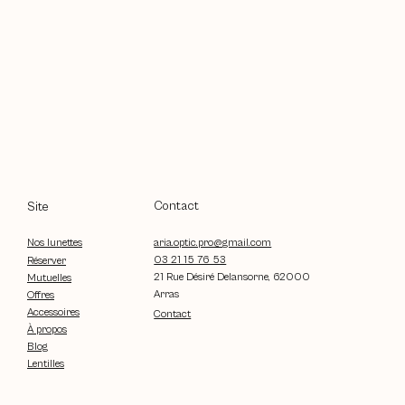
Contact
Site
aria.optic.pro@gmail.com
Nos lunettes
03 21 15 76 53
Réserver
21 Rue Désiré Delansorne, 62000
Mutuelles
Arras
Offres
Accessoires
Contact
À propos
Blog
Lentilles