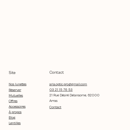
Contact
Site
aria.optic.pro@gmail.com
Nos lunettes
03 21 15 76 53
Réserver
21 Rue Désiré Delansorne, 62000
Mutuelles
Arras
Offres
Accessoires
Contact
À propos
Blog
Lentilles