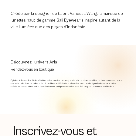
Créée par la designer de talent Vanessa Wang, la marque de
lunettes haut-de-gamme Bali Eyewear s'inspire autant de la
ville Lumière que des plages d'Indonésie.
Découvrez l'univers Aria
Rendez-vous en boutique
Opticien à Arras, Aria Optic sélectionne des lunettes de marques tendance et accessibles, tout en renouvelant sans
cesse la collection disponible en boutique. Une variété de choix allant des marques indépendantes aux modèles
créateurs, venez découvrir notre sélection en boutique et repartez avec le look qui vous correspond le mieux.
Inscrivez-vous et