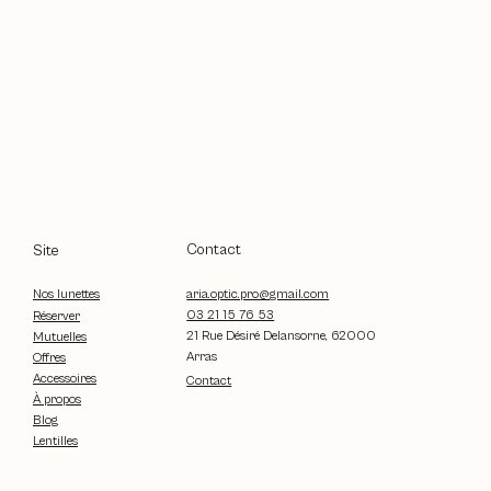
Contact
Site
aria.optic.pro@gmail.com
Nos lunettes
03 21 15 76 53
Réserver
21 Rue Désiré Delansorne, 62000
Mutuelles
Arras
Offres
Accessoires
Contact
À propos
Blog
Lentilles