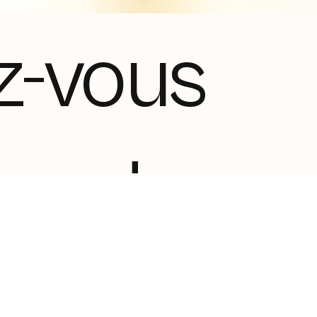
z-vous
tez de