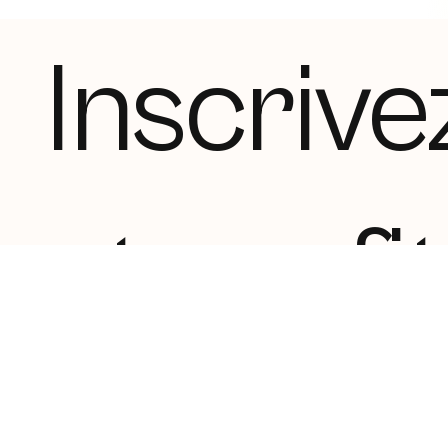
Inscrive
et profi
10 % de