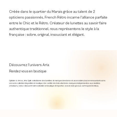
Créée dans le quartier du Marais grâce au talent de 2
opticiens passionnés, French Rétro incarne l’alliance parfaite
entre le Chic et le Rétro. Créateur de lunettes au savoir faire
authentique traditionnel, nous représentons le style à la
française : sobre, original, insouciant et élégant.
Découvrez l'univers Aria
Rendez-vous en boutique
Opticien à Arras, Aria Optic sélectionne des lunettes de marques tendance et accessibles, tout en renouvelant sans
cesse la collection disponible en boutique. Une variété de choix allant des marques indépendantes aux modèles
créateurs, venez découvrir notre sélection en boutique et repartez avec le look qui vous correspond le mieux.