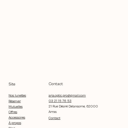
Contact
Site
aria.optic.pro@gmail.com
Nos lunettes
03 21 15 76 53
Réserver
21 Rue Désiré Delansorne, 62000
Mutuelles
Arras
Offres
Accessoires
Contact
À propos