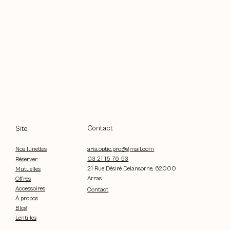
Contact
Site
aria.optic.pro@gmail.com
Nos lunettes
03 21 15 76 53
Réserver
21 Rue Désiré Delansorne, 62000
Mutuelles
Arras
Offres
Accessoires
Contact
À propos
Blog
Lentilles