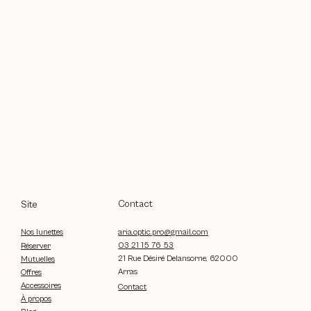
Contact
Site
aria.optic.pro@gmail.com
Nos lunettes
03 21 15 76 53
Réserver
21 Rue Désiré Delansorne, 62000
Mutuelles
Arras
Offres
Accessoires
Contact
À propos