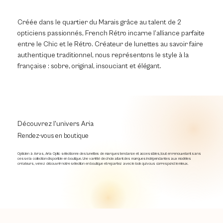
Créée dans le quartier du Marais grâce au talent de 2
opticiens passionnés, French Rétro incarne l’alliance parfaite
entre le Chic et le Rétro. Créateur de lunettes au savoir faire
authentique traditionnel, nous représentons le style à la
française : sobre, original, insouciant et élégant.
Découvrez l'univers Aria
Rendez-vous en boutique
Opticien à Arras, Aria Optic sélectionne des lunettes de marques tendance et accessibles, tout en renouvelant sans
cesse la collection disponible en boutique. Une variété de choix allant des marques indépendantes aux modèles
créateurs, venez découvrir notre sélection en boutique et repartez avec le look qui vous correspond le mieux.