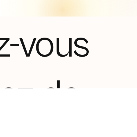
z-vous
tez de