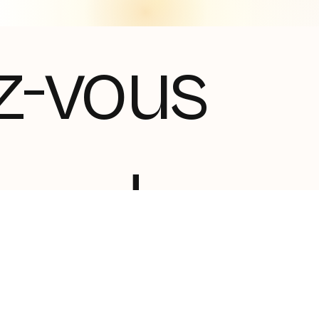
z-vous
tez de