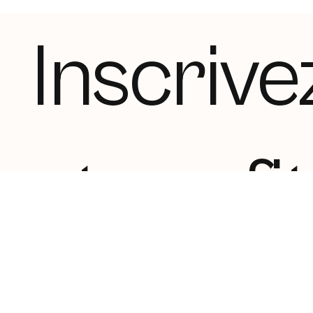
Inscrive
et profi
10 % de