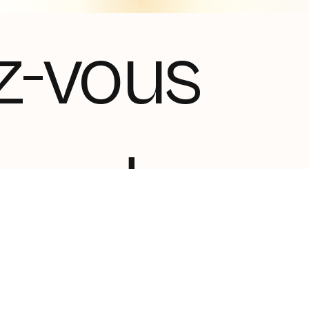
z-vous
tez de