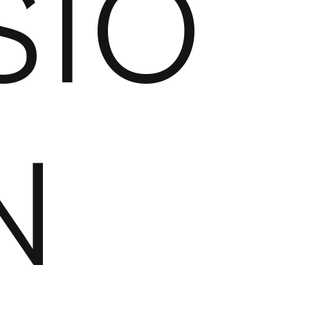
STO
N