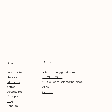
Contact
Site
aria.optic.pro@gmail.com
Nos lunettes
03 21 15 76 53
Réserver
21 Rue Désiré Delansorne, 62000
Mutuelles
Arras
Offres
Accessoires
Contact
À propos
Blog
Lentilles