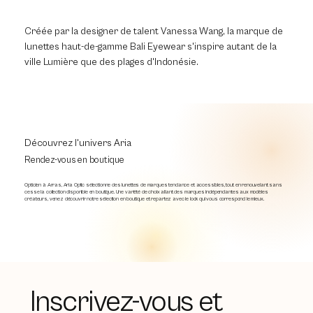
Créée par la designer de talent Vanessa Wang, la marque de
lunettes haut-de-gamme Bali Eyewear s'inspire autant de la
ville Lumière que des plages d'Indonésie.
Découvrez l'univers Aria
Rendez-vous en boutique
Opticien à Arras, Aria Optic sélectionne des lunettes de marques tendance et accessibles, tout en renouvelant sans
cesse la collection disponible en boutique. Une variété de choix allant des marques indépendantes aux modèles
créateurs, venez découvrir notre sélection en boutique et repartez avec le look qui vous correspond le mieux.
Inscrivez-vous et