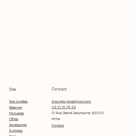
Contact
Site
aria.optic.pro@gmail.com
Nos lunettes
03 21 15 76 53
Réserver
21 Rue Désiré Delansorne, 62000
Mutuelles
Arras
Offres
Accessoires
Contact
À propos