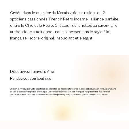
Créée dans le quartier du Marais grâce au talent de 2
opticiens passionnés, French Rétro incarne l’alliance parfaite
entre le Chic et le Rétro. Créateur de lunettes au savoir faire
authentique traditionnel, nous représentons le style à la
française : sobre, original, insouciant et élégant.
Découvrez l'univers Aria
Rendez-vous en boutique
Opticien à Arras, Aria Optic sélectionne des lunettes de marques tendance et accessibles, tout en renouvelant sans
cesse la collection disponible en boutique. Une variété de choix allant des marques indépendantes aux modèles
créateurs, venez découvrir notre sélection en boutique et repartez avec le look qui vous correspond le mieux.