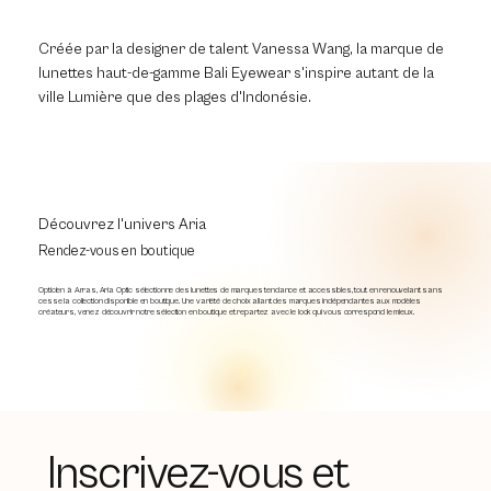
Créée par la designer de talent Vanessa Wang, la marque de
lunettes haut-de-gamme Bali Eyewear s'inspire autant de la
ville Lumière que des plages d'Indonésie.
Découvrez l'univers Aria
Rendez-vous en boutique
Opticien à Arras, Aria Optic sélectionne des lunettes de marques tendance et accessibles, tout en renouvelant sans
cesse la collection disponible en boutique. Une variété de choix allant des marques indépendantes aux modèles
créateurs, venez découvrir notre sélection en boutique et repartez avec le look qui vous correspond le mieux.
Inscrivez-vous et