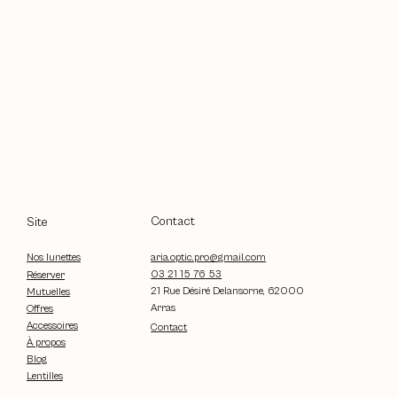
Contact
Site
aria.optic.pro@gmail.com
Nos lunettes
03 21 15 76 53
Réserver
21 Rue Désiré Delansorne, 62000
Mutuelles
Arras
Offres
Accessoires
Contact
À propos
Blog
Lentilles