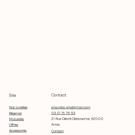
Contact
Site
aria.optic.pro@gmail.com
Nos lunettes
03 21 15 76 53
Réserver
21 Rue Désiré Delansorne, 62000
Mutuelles
Arras
Offres
Accessoires
Contact