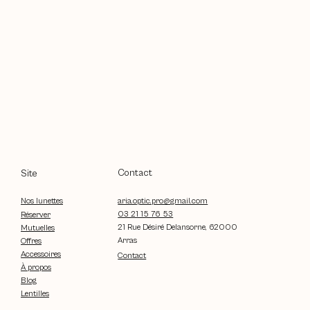
Contact
Site
aria.optic.pro@gmail.com
Nos lunettes
03 21 15 76 53
Réserver
21 Rue Désiré Delansorne, 62000
Mutuelles
Arras
Offres
Accessoires
Contact
À propos
Blog
Lentilles