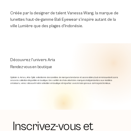
Créée par la designer de talent Vanessa Wang, la marque de
lunettes haut-de-gamme Bali Eyewear s'inspire autant de la
ville Lumière que des plages d'Indonésie.
Découvrez l'univers Aria
Rendez-vous en boutique
Opticien à Arras, Aria Optic sélectionne des lunettes de marques tendance et accessibles, tout en renouvelant sans
cesse la collection disponible en boutique. Une variété de choix allant des marques indépendantes aux modèles
créateurs, venez découvrir notre sélection en boutique et repartez avec le look qui vous correspond le mieux.
Inscrivez-vous et