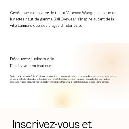
Créée par la designer de talent Vanessa Wang, la marque de
lunettes haut-de-gamme Bali Eyewear s'inspire autant de la
ville Lumière que des plages d'Indonésie.
Découvrez l'univers Aria
Rendez-vous en boutique
Opticien à Arras, Aria Optic sélectionne des lunettes de marques tendance et accessibles, tout en renouvelant sans
cesse la collection disponible en boutique. Une variété de choix allant des marques indépendantes aux modèles
créateurs, venez découvrir notre sélection en boutique et repartez avec le look qui vous correspond le mieux.
Inscrivez-vous et