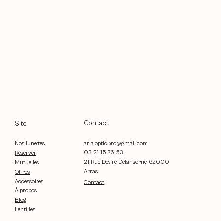
Contact
Site
aria.optic.pro@gmail.com
Nos lunettes
03 21 15 76 53
Réserver
21 Rue Désiré Delansorne, 62000
Mutuelles
Arras
Offres
Accessoires
Contact
À propos
Blog
Lentilles