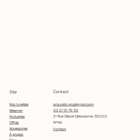
Contact
Site
aria.optic.pro@gmail.com
Nos lunettes
03 21 15 76 53
Réserver
21 Rue Désiré Delansorne, 62000
Mutuelles
Arras
Offres
Accessoires
Contact
À propos