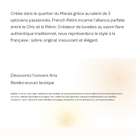
Créée dans le quartier du Marais grâce au talent de 2
opticiens passionnés, French Rétro incarne l’alliance parfaite
entre le Chic et le Rétro. Créateur de lunettes au savoir faire
authentique traditionnel, nous représentons le style à la
française : sobre, original, insouciant et élégant.
Découvrez l'univers Aria
Rendez-vous en boutique
Opticien à Arras, Aria Optic sélectionne des lunettes de marques tendance et accessibles, tout en renouvelant sans
cesse la collection disponible en boutique. Une variété de choix allant des marques indépendantes aux modèles
créateurs, venez découvrir notre sélection en boutique et repartez avec le look qui vous correspond le mieux.