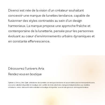
Divenci est née de la vision d’un créateur souhaitant
concevoir une marque de lunettes tendance, capable de
fusionner des styles contrastés au sein d’un design
harmonieux. La marque propose une approche fraîche et
contemporaine de la lunetterie, pensée pour les personnes
évoluant au cœur d’environnements urbains dynamiques et
en constante effervescence.
Découvrez l'univers Aria
Rendez-vous en boutique
Opticien à Arras, Aria Optic sélectionne des lunettes de marques tendance et accessibles, tout en renouvelant sans
cesse la collection disponible en boutique. Une variété de choix allant des marques indépendantes aux modèles
créateurs, venez découvrir notre sélection en boutique et repartez avec le look qui vous correspond le mieux.