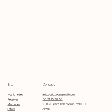
Contact
Site
aria.optic.pro@gmail.com
Nos lunettes
03 21 15 76 53
Réserver
21 Rue Désiré Delansorne, 62000
Mutuelles
Arras
Offres