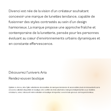
Divenci est née de la vision d’un créateur souhaitant
concevoir une marque de lunettes tendance, capable de
fusionner des styles contrastés au sein d’un design
harmonieux. La marque propose une approche fraîche et
contemporaine de la lunetterie, pensée pour les personnes
évoluant au cœur d’environnements urbains dynamiques et
en constante effervescence.
Découvrez l'univers Aria
Rendez-vous en boutique
Opticien à Arras, Aria Optic sélectionne des lunettes de marques tendance et accessibles, tout en renouvelant sans
cesse la collection disponible en boutique. Une variété de choix allant des marques indépendantes aux modèles
créateurs, venez découvrir notre sélection en boutique et repartez avec le look qui vous correspond le mieux.