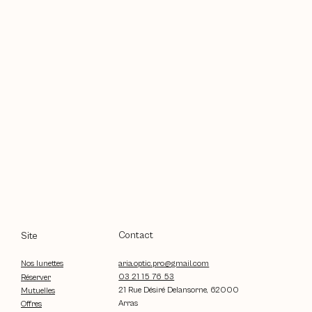
Contact
Site
aria.optic.pro@gmail.com
Nos lunettes
03 21 15 76 53
Réserver
21 Rue Désiré Delansorne, 62000
Mutuelles
Arras
Offres