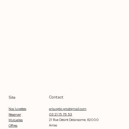
Contact
Site
aria.optic.pro@gmail.com
Nos lunettes
03 21 15 76 53
Réserver
21 Rue Désiré Delansorne, 62000
Mutuelles
Arras
Offres