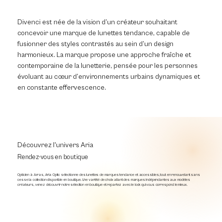
Divenci est née de la vision d’un créateur souhaitant
concevoir une marque de lunettes tendance, capable de
fusionner des styles contrastés au sein d’un design
harmonieux. La marque propose une approche fraîche et
contemporaine de la lunetterie, pensée pour les personnes
évoluant au cœur d’environnements urbains dynamiques et
en constante effervescence.
Découvrez l'univers Aria
Rendez-vous en boutique
Opticien à Arras, Aria Optic sélectionne des lunettes de marques tendance et accessibles, tout en renouvelant sans
cesse la collection disponible en boutique. Une variété de choix allant des marques indépendantes aux modèles
créateurs, venez découvrir notre sélection en boutique et repartez avec le look qui vous correspond le mieux.