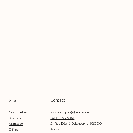
Contact
Site
aria.optic.pro@gmail.com
Nos lunettes
03 21 15 76 53
Réserver
21 Rue Désiré Delansorne, 62000
Mutuelles
Arras
Offres