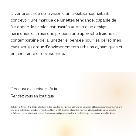
Divenci est née de la vision d’un créateur souhaitant
concevoir une marque de lunettes tendance, capable de
fusionner des styles contrastés au sein d’un design
harmonieux. La marque propose une approche fraîche et
contemporaine de la lunetterie, pensée pour les personnes
évoluant au cœur d’environnements urbains dynamiques et
en constante effervescence.
Découvrez l'univers Aria
Rendez-vous en boutique
Opticien à Arras, Aria Optic sélectionne des lunettes de marques tendance et accessibles, tout en renouvelant sans
cesse la collection disponible en boutique. Une variété de choix allant des marques indépendantes aux modèles
créateurs, venez découvrir notre sélection en boutique et repartez avec le look qui vous correspond le mieux.