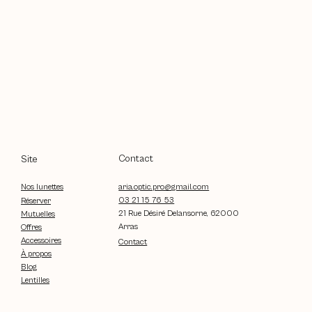
Contact
Site
aria.optic.pro@gmail.com
Nos lunettes
03 21 15 76 53
Réserver
21 Rue Désiré Delansorne, 62000
Mutuelles
Arras
Offres
Accessoires
Contact
À propos
Blog
Lentilles