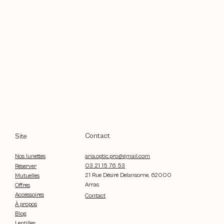
Contact
Site
aria.optic.pro@gmail.com
Nos lunettes
03 21 15 76 53
Réserver
21 Rue Désiré Delansorne, 62000
Mutuelles
Arras
Offres
Accessoires
Contact
À propos
Blog
Lentilles