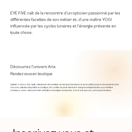
EYE FIVE naît de la rencontre d’un opticien passionné par les
différentes facettes de son métier et, d’une maître YOGI
influencée par les cycles lunaires et l’énergie présente en
toute chose.
Découvrez l'univers Aria
Rendez-vous en boutique
Opticien à Arras, Aria Optic sélectionne des lunettes de marques tendance et accessibles, tout en renouvelant sans
cesse la collection disponible en boutique. Une variété de choix allant des marques indépendantes aux modèles
créateurs, venez découvrir notre sélection en boutique et repartez avec le look qui vous correspond le mieux.