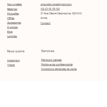
aria.optic.pro@gmail.com
Nos lunettes
03 21 15 76 53
Réserver
21 Rue Désiré Delansorne, 62000
Mutuelles
Arras
Offres
Accessoires
Contact
À propos
Blog
Lentilles
Services
Nous suivre
Mentions Légales
Instagram
Politique de confidentialité
Tiktok
Conditions générales de vente