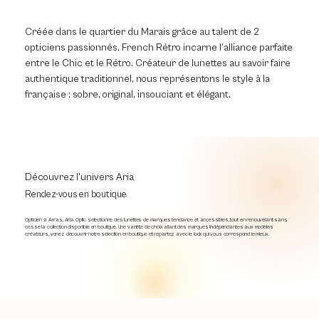
Créée dans le quartier du Marais grâce au talent de 2
opticiens passionnés, French Rétro incarne l’alliance parfaite
entre le Chic et le Rétro. Créateur de lunettes au savoir faire
authentique traditionnel, nous représentons le style à la
française : sobre, original, insouciant et élégant.
Découvrez l'univers Aria
Rendez-vous en boutique
Opticien à Arras, Aria Optic sélectionne des lunettes de marques tendance et accessibles, tout en renouvelant sans
cesse la collection disponible en boutique. Une variété de choix allant des marques indépendantes aux modèles
créateurs, venez découvrir notre sélection en boutique et repartez avec le look qui vous correspond le mieux.