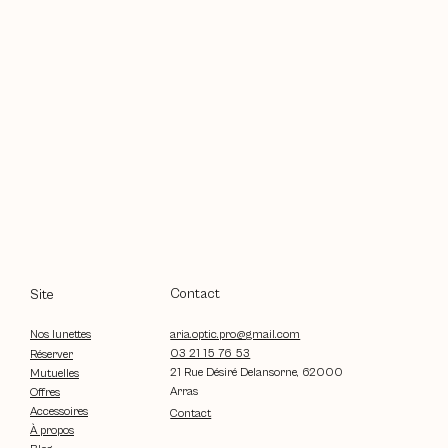
Contact
Site
aria.optic.pro@gmail.com
Nos lunettes
03 21 15 76 53
Réserver
21 Rue Désiré Delansorne, 62000
Mutuelles
Arras
Offres
Accessoires
Contact
À propos