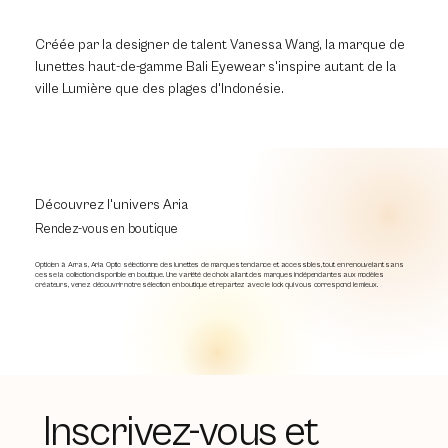
Créée par la designer de talent Vanessa Wang, la marque de
lunettes haut-de-gamme Bali Eyewear s'inspire autant de la
ville Lumière que des plages d'Indonésie.
Découvrez l'univers Aria
Rendez-vous en boutique
Opticien à Arras, Aria Optic sélectionne des lunettes de marques tendance et accessibles, tout en renouvelant sans
cesse la collection disponible en boutique. Une variété de choix allant des marques indépendantes aux modèles
créateurs, venez découvrir notre sélection en boutique et repartez avec le look qui vous correspond le mieux.
Inscrivez-vous et