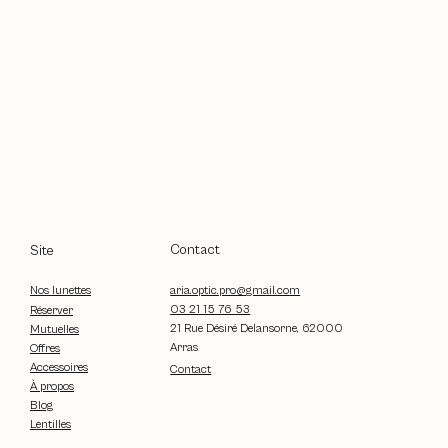
Contact
Site
aria.optic.pro@gmail.com
Nos lunettes
03 21 15 76 53
Réserver
21 Rue Désiré Delansorne, 62000
Mutuelles
Arras
Offres
Accessoires
Contact
À propos
Blog
Lentilles