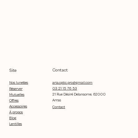
Contact
Site
aria.optic.pro@gmail.com
Nos lunettes
03 21 15 76 53
Réserver
21 Rue Désiré Delansorne, 62000
Mutuelles
Arras
Offres
Accessoires
Contact
À propos
Blog
Lentilles