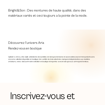
Bright&Son : Des montures de haute qualité, dans des
matériaux variés et ceci toujours a la pointe de la mode.
Découvrez l'univers Aria
Rendez-vous en boutique
Opticien à Arras, Aria Optic sélectionne des lunettes de marques tendance et accessibles, tout en renouvelant sans
cesse la collection disponible en boutique. Une variété de choix allant des marques indépendantes aux modèles
créateurs, venez découvrir notre sélection en boutique et repartez avec le look qui vous correspond le mieux.
Inscrivez-vous et