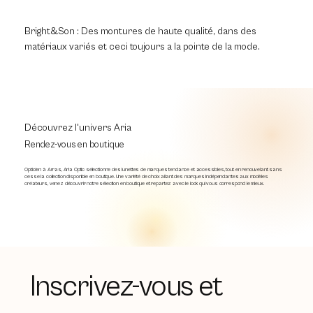
Bright&Son : Des montures de haute qualité, dans des
matériaux variés et ceci toujours a la pointe de la mode.
Découvrez l'univers Aria
Rendez-vous en boutique
Opticien à Arras, Aria Optic sélectionne des lunettes de marques tendance et accessibles, tout en renouvelant sans
cesse la collection disponible en boutique. Une variété de choix allant des marques indépendantes aux modèles
créateurs, venez découvrir notre sélection en boutique et repartez avec le look qui vous correspond le mieux.
Inscrivez-vous et