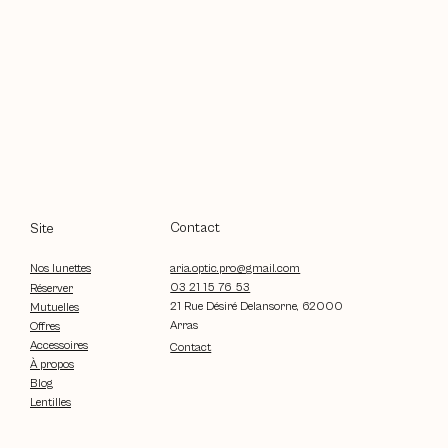
Contact
Site
aria.optic.pro@gmail.com
Nos lunettes
03 21 15 76 53
Réserver
21 Rue Désiré Delansorne, 62000
Mutuelles
Arras
Offres
Accessoires
Contact
À propos
Blog
Lentilles