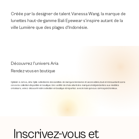
Créée par la designer de talent Vanessa Wang, la marque de
lunettes haut-de-gamme Bali Eyewear s'inspire autant de la
ville Lumière que des plages d'Indonésie.
Découvrez l'univers Aria
Rendez-vous en boutique
Opticien à Arras, Aria Optic sélectionne des lunettes de marques tendance et accessibles, tout en renouvelant sans
cesse la collection disponible en boutique. Une variété de choix allant des marques indépendantes aux modèles
créateurs, venez découvrir notre sélection en boutique et repartez avec le look qui vous correspond le mieux.
Inscrivez-vous et