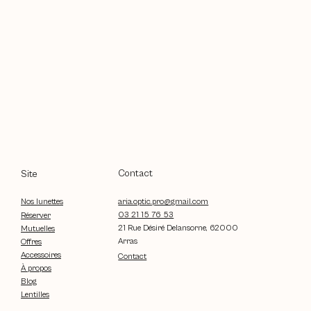
Contact
Site
aria.optic.pro@gmail.com
Nos lunettes
03 21 15 76 53
Réserver
21 Rue Désiré Delansorne, 62000
Mutuelles
Arras
Offres
Accessoires
Contact
À propos
Blog
Lentilles