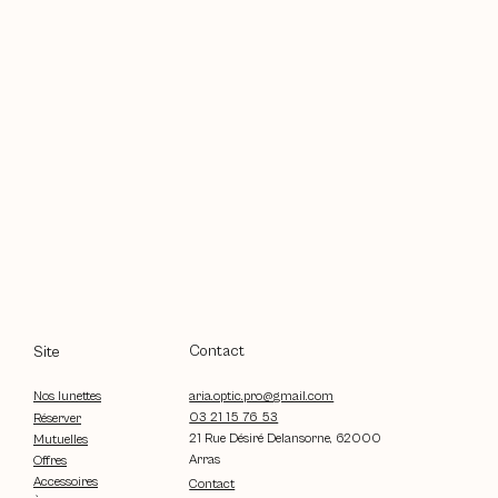
Contact
Site
aria.optic.pro@gmail.com
Nos lunettes
03 21 15 76 53
Réserver
21 Rue Désiré Delansorne, 62000
Mutuelles
Arras
Offres
Accessoires
Contact