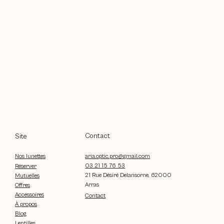
Contact
Site
aria.optic.pro@gmail.com
Nos lunettes
03 21 15 76 53
Réserver
21 Rue Désiré Delansorne, 62000
Mutuelles
Arras
Offres
Accessoires
Contact
À propos
Blog
Lentilles