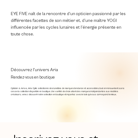
EYE FIVE naît de la rencontre d’un opticien passionné par les
différentes facettes de son métier et, d’une maître YOGI
influencée par les cycles lunaires et l’énergie présente en
toute chose.
Découvrez l'univers Aria
Rendez-vous en boutique
Opticien à Arras, Aria Optic sélectionne des lunettes de marques tendance et accessibles, tout en renouvelant sans
cesse la collection disponible en boutique. Une variété de choix allant des marques indépendantes aux modèles
créateurs, venez découvrir notre sélection en boutique et repartez avec le look qui vous correspond le mieux.