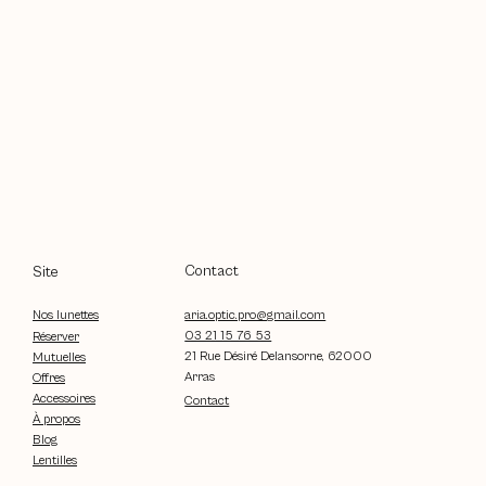
Contact
Site
aria.optic.pro@gmail.com
Nos lunettes
03 21 15 76 53
Réserver
21 Rue Désiré Delansorne, 62000
Mutuelles
Arras
Offres
Accessoires
Contact
À propos
Blog
Lentilles