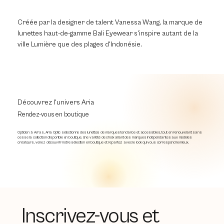
Créée par la designer de talent Vanessa Wang, la marque de
lunettes haut-de-gamme Bali Eyewear s'inspire autant de la
ville Lumière que des plages d'Indonésie.
Découvrez l'univers Aria
Rendez-vous en boutique
Opticien à Arras, Aria Optic sélectionne des lunettes de marques tendance et accessibles, tout en renouvelant sans
cesse la collection disponible en boutique. Une variété de choix allant des marques indépendantes aux modèles
créateurs, venez découvrir notre sélection en boutique et repartez avec le look qui vous correspond le mieux.
Inscrivez-vous et