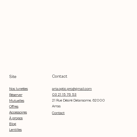
Contact
Site
aria.optic.pro@gmail.com
Nos lunettes
03 21 15 76 53
Réserver
21 Rue Désiré Delansorne, 62000
Mutuelles
Arras
Offres
Accessoires
Contact
À propos
Blog
Lentilles