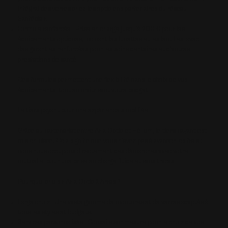
intégral des verres chez les opticiens partenaires du réseau
Santéclair.
Formule renforcée : Prise en charge jusqu'à 200 € pour les
équipements optiques, incluant les lunettes et les lentilles, avec
des garanties renforcées pour les soins dentaires et d'autres
prestations de santé.
Ces formules permettent une flexibilité dans le choix de vos
équipements, tout en maîtrisant votre budget.
Le tiers payant pour une expérience simplifiée
Grâce au partenariat entre Aria Optic et Hélium, le tiers payant est
mis en place. Cela signifie que vous n'avez pas à avancer les frais :
nous nous occupons directement des démarches avec votre
mutuelle, pour une prise en charge fluide et sans tracas.
Pourquoi choisir Aria Optic à Arras ?
Large choix : Une vaste gamme de montures et de verres adaptés à
tous les styles et budgets.
Services personnalisés : Conseils sur mesure pour le choix de vos