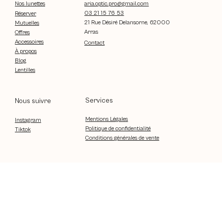
aria.optic.pro@gmail.com
Nos lunettes
03 21 15 76 53
Réserver
21 Rue Désiré Delansorne, 62000
Mutuelles
Arras
Offres
Accessoires
Contact
À propos
Blog
Lentilles
Services
Nous suivre
Mentions Légales
Instagram
Politique de confidentialité
Tiktok
Conditions générales de vente