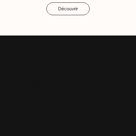
Hélium & Aria Optic : des lunettes adaptées à vos besoins
Chez Aria Optic, votre opticien à Arras, nous collaborons avec
Hélium, un acteur majeur de la protection sociale en France, pour
vous offrir des services optiques de qualité, adaptés à vos besoins
et à votre budget.
Des garanties optiques sur mesure
Hélium propose plusieurs niveaux de garanties pour s'adapter à
chaque profil :
Formule de base : Remboursement de la monture jusqu'à 100 €
pour les adultes et 75 € pour les enfants, avec un remboursement