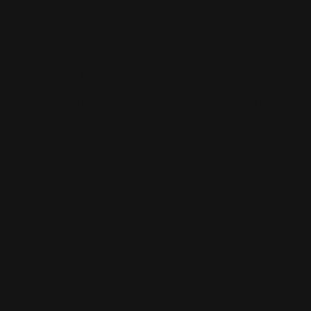
équipements optiques.
Facilité administrative : Gestion directe avec Hélium pour un
parcours simplifié.
Si vous êtes à la recherche d’un opticien à Arras partenaire Hélium,
Aria Optic est à votre service pour vous accompagner dans le choix
de vos lunettes avec ou sans reste à charge. N'hésitez pas à nous
contacter ou à venir nous rencontrer en boutique. Chez Aria Optic,
votre satisfaction visuelle est notre priorité.