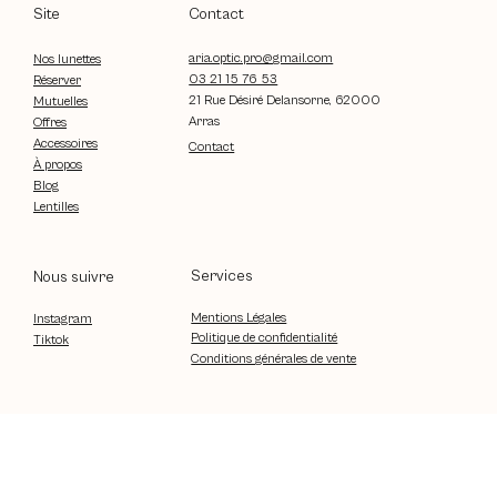
Contact
Site
aria.optic.pro@gmail.com
Nos lunettes
03 21 15 76 53
Réserver
21 Rue Désiré Delansorne, 62000
Mutuelles
Arras
Offres
Accessoires
Contact
À propos
Blog
Lentilles
Services
Nous suivre
Mentions Légales
Instagram
Politique de confidentialité
Tiktok
Conditions générales de vente