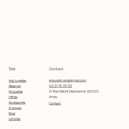
Contact
Site
aria.optic.pro@gmail.com
Nos lunettes
03 21 15 76 53
Réserver
21 Rue Désiré Delansorne, 62000
Mutuelles
Arras
Offres
Accessoires
Contact
À propos
Blog