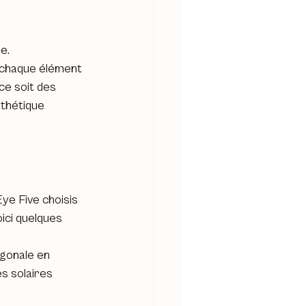
e. 
 chaque élément 
ce soit des 
thétique 
ye Five choisis 
oici quelques 
gonale en 
es solaires 