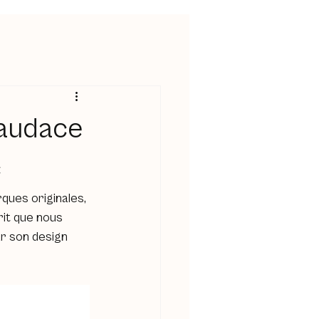
l’audace
c
ques originales, 
rit que nous 
r son design 