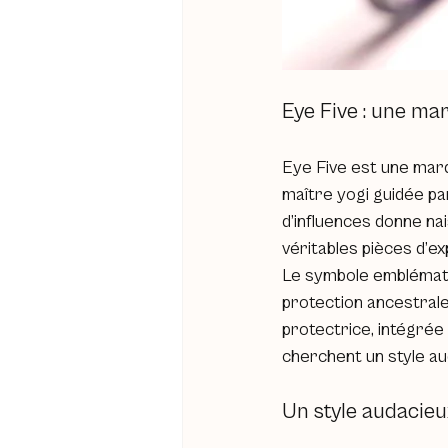
Eye Five : une ma
Eye Five est une marq
maître yogi guidée par
d’influences donne na
véritables pièces d’e
Le symbole emblémati
protection ancestral
protectrice, intégrée 
cherchent un style aud
Un style audacieux