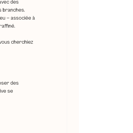
 avec des 
s branches.
leu — associée à 
raffiné.
 vous cherchiez 
oser des 
ive se 