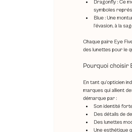
Dragonfly : Ce mod
symboles représe
Blue : Une montur
l’évasion, à la sa
Chaque paire Eye Five
des lunettes pour le q
Pourquoi choisir 
En tant qu’opticien i
marques qui allient de
démarque par :
Son identité forte
Des détails de de
Des lunettes mod
Une esthétique q